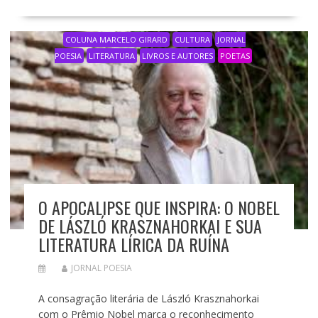
COLUNA MARCELO GIRARD
CULTURA
JORNAL
POESIA
LITERATURA
LIVROS E AUTORES
POETAS
O APOCALIPSE QUE INSPIRA: O NOBEL
DE LÁSZLÓ KRASZNAHORKAI E SUA
LITERATURA LÍRICA DA RUÍNA
JORNAL POESIA
A consagração literária de László Krasznahorkai
com o Prêmio Nobel marca o reconhecimento