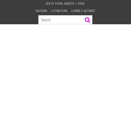
S
SEXTA-FEIRA, AGOSTO 7, 2026
k
CULTURA
LITERATURA
LIVROS E AUTORES
i
p
t
o
c
o
n
t
e
n
t