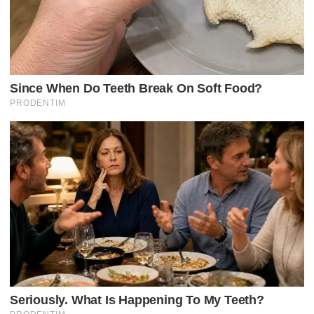
O
R
P
O
S
T
S