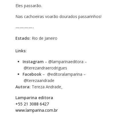
Eles passarão.
Nas cachoeiras voarão dourados passarinhos!
————-
Estado:
Rio de Janeiro
Links:
Instagram
–
@lamparinaeditora
–
@terezandraerodrigues
Facebook
–
@editoralamparina
–
@terezaandrade
Autora:
Tereza Andrade
Lamparina editora
+55 21 3088 6427
www.lamparina.com.br