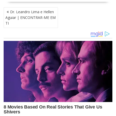
N
Dr. Leandro Lima e Hellen
A
Aguiar | ENCONTRAR-ME EM
V
TI
E
G
A
Ç
Ã
O
D
E
P
O
S
T