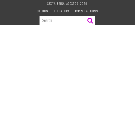
S
SEXTA-FEIRA, AGOSTO 7, 2026
k
CULTURA
LITERATURA
LIVROS E AUTORES
i
p
t
o
c
o
n
t
e
n
t