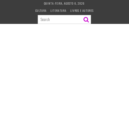
S
QUINTA-FEIRA, AGOSTO 6, 2026
k
CULTURA
LITERATURA
LIVROS E AUTORES
i
p
t
o
c
o
n
t
e
n
t