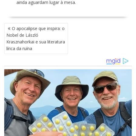
ainda aguardam lugar à mesa.
N
O apocalipse que inspira: o
A
Nobel de László
V
Krasznahorkai e sua literatura
E
lírica da ruína
G
A
Ç
Ã
O
D
E
P
O
S
T