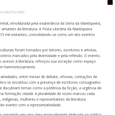
 DA MANTIQUEIRA
nhal, emoldurada pela exuberância da Serra da Mantiqueira,
mantes da literatura. A Festa Literária da Mantiqueira
iu 15 mil visitantes, consolidando-se como um dos eventos
culturais foram tomados por leitores, escritores e artistas,
ontros marcados pela diversidade e pela reflexão. O evento,
 acesso à literatura, reforçou sua vocação como espaço
ogam harmoniosamente.
atividades, entre mesas de debate, oficinas, contações de
úblico se encantou com a presença de escritores consagrados
ue discutiram temas como a potência da ficção, a urgência de
ra na formação cidadã. A pluralidade de vozes marcou cada
indígenas, mulheres e representantes da literatura
o evento com a representatividade.
o garantido em uma área especialmente dedicada ao público