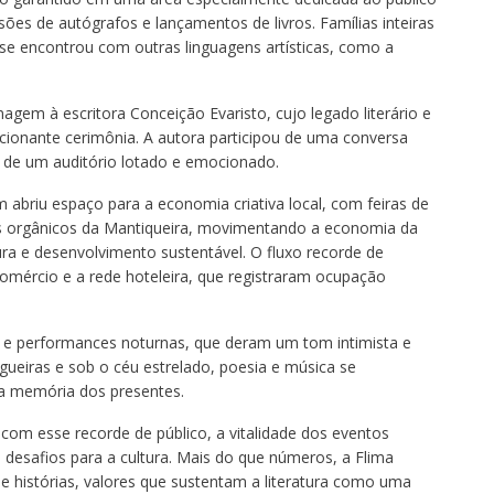
ssões de autógrafos e lançamentos de livros. Famílias inteiras
a se encontrou com outras linguagens artísticas, como a
gem à escritora Conceição Evaristo, cujo legado literário e
ionante cerimônia. A autora participou de uma conversa
s de um auditório lotado e emocionado.
 abriu espaço para a economia criativa local, com feiras de
os orgânicos da Mantiqueira, movimentando a economia da
tura e desenvolvimento sustentável. O fluxo recorde de
comércio e a rede hoteleira, que registraram ocupação
s e performances noturnas, que deram um tom intimista e
fogueiras e sob o céu estrelado, poesia e música se
a memória dos presentes.
, com esse recorde de público, a vitalidade dos eventos
 desafios para a cultura. Mais do que números, a Flima
 de histórias, valores que sustentam a literatura como uma