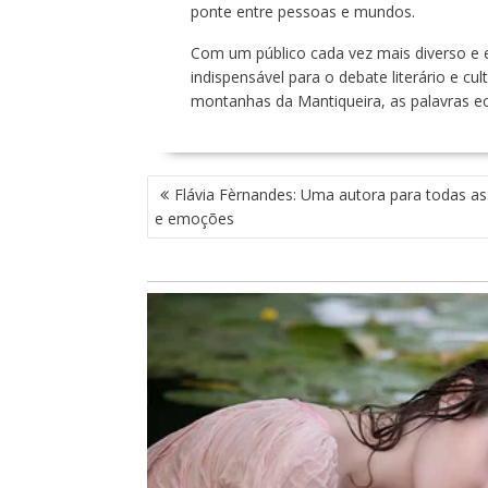
ponte entre pessoas e mundos.
Com um público cada vez mais diverso e 
indispensável para o debate literário e cu
montanhas da Mantiqueira, as palavras e
N
Flávia Fèrnandes: Uma autora para todas as
A
e emoções
V
E
G
A
Ç
Ã
O
D
E
P
O