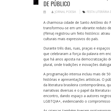
DE PÚBLICO
JORNAL POESIA
FESTA LITERÁRIA
A charmosa cidade de Santo Antônio do Pi
transformou-se em um vibrante reduto de a
(Flima) registrou um feito histórico: atra
culturais mais expressivos do país.
Durante três dias, ruas, praças e espaços 
que celebraram a força da palavra em enc
que há anos aposta na democratização do
plural, onde tradições e inovações dial
A programação intensa incluiu mais de 50 
histórias e apresentações artísticas. O p
da literatura brasileira contemporânea, q
narrativas diversas e o papel da literatu
encontro, dando espaço a autores negros, 
LGBTQIA+, evidenciando o compromisso d
As crianças também tiveram protagonism