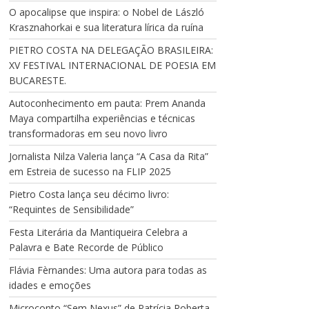
O apocalipse que inspira: o Nobel de László
Krasznahorkai e sua literatura lírica da ruína
PIETRO COSTA NA DELEGAÇÃO BRASILEIRA:
XV FESTIVAL INTERNACIONAL DE POESIA EM
BUCARESTE.
Autoconhecimento em pauta: Prem Ananda
Maya compartilha experiências e técnicas
transformadoras em seu novo livro
Jornalista Nilza Valeria lança “A Casa da Rita”
em Estreia de sucesso na FLIP 2025
Pietro Costa lança seu décimo livro:
“Requintes de Sensibilidade”
Festa Literária da Mantiqueira Celebra a
Palavra e Bate Recorde de Público
Flávia Fèrnandes: Uma autora para todas as
idades e emoções
Microconto “Sem Nexus” de Patrícia Roberta