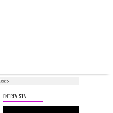
úblico
ENTREVISTA
T