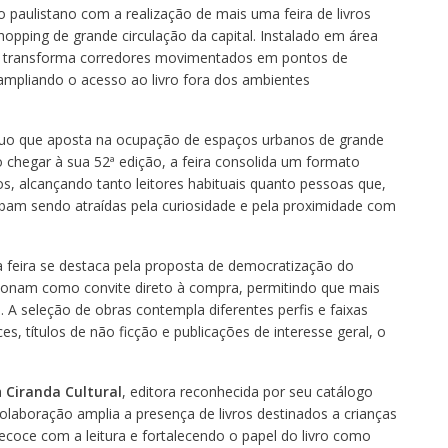
 paulistano com a realização de mais uma feira de livros
pping de grande circulação da capital. Instalado em área
to transforma corredores movimentados em pontos de
, ampliando o acesso ao livro fora dos ambientes
tínuo que aposta na ocupação de espaços urbanos de grande
Ao chegar à sua 52ª edição, a feira consolida um formato
rsos, alcançando tanto leitores habituais quanto pessoas que,
bam sendo atraídas pela curiosidade e pela proximidade com
 feira se destaca pela proposta de democratização do
cionam como convite direto à compra, permitindo que mais
. A seleção de obras contempla diferentes perfis e faixas
nces, títulos de não ficção e publicações de interesse geral, o
a
Ciranda Cultural
, editora reconhecida por seu catálogo
a colaboração amplia a presença de livros destinados a crianças
ecoce com a leitura e fortalecendo o papel do livro como