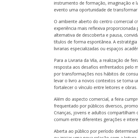
instrumento de formação, imaginação e la
evento uma oportunidade de transformar a 
O ambiente aberto do centro comercial cr
experiência mais reflexiva proporcionada p
alternativa de descoberta e pausa, convid
títulos de forma espontânea. A estratégia 
livrarias especializadas ou espaços acadê
Para a Livraria da Vila, a realização de f
resposta aos desafios enfrentados pelo
por transformações nos hábitos de consum
levar o livro a novos contextos se torna
fortalecer o vínculo entre leitores e obras.
Além do aspecto comercial, a feira cumpr
frequentado por públicos diversos, promove
Crianças, jovens e adultos compartilham 
comum entre diferentes gerações e intere
Aberta ao público por período determinado
ou iniciar uma nova relação com a leitura s